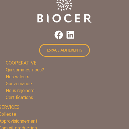
ESPACE ADHÉRENTS
COOPERATIVE
Qui sommes-nous?
Nos valeurs
Gouvernance
Nous rejoindre
Certifications
SERVICES
Collecte
Approvisionnement
Conseil-production