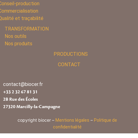
Conseil-production
Commercialisation
Qualité et traçabilité
TRANSFORMATION
Nos outils
Nos produits
PRODUCTIONS
CONTACT
contact@biocer.fr
+33 2 32 67 81 31
2B Rue des Écoles
27320 Marcilly-la-Campagne
copyright biocer –
–
Mentions légales
Politique de
confidentialité